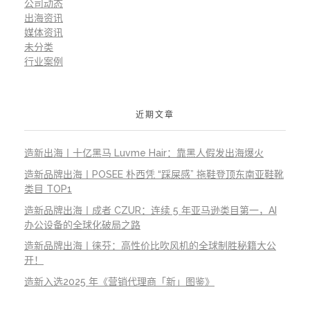
公司动态
出海资讯
媒体资讯
未分类
行业案例
近期文章
造新出海丨十亿黑马 Luvme Hair：靠黑人假发出海爆火
造新品牌出海丨POSEE 朴西凭 “踩屎感” 拖鞋登顶东南亚鞋靴
类目 TOP1
造新品牌出海丨成者 CZUR：连续 5 年亚马逊类目第一，AI
办公设备的全球化破局之路
造新品牌出海丨徕芬：高性价比吹风机的全球制胜秘籍大公
开！
造新入选2025 年《营销代理商「新」图鉴》