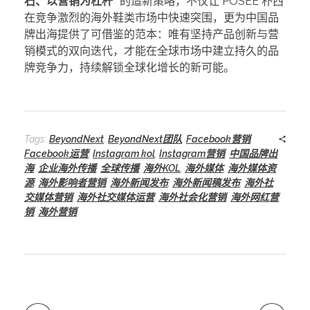
石、以营销为杠杆”
的造新策略，不仅让 POSEE 朴西
在竞争激烈的海外鞋类市场中快速突围，更为中国品
牌出海提供了可借鉴的范本：唯有坚持产品创新与营
销模式的双向迭代，才能在全球市场中建立持久的品
牌竞争力，持续解锁全球化增长的新可能。
Tags:
BeyondNext
,
BeyondNext团队
,
Facebook营销
,
Facebook运营
,
Instagram kol
,
Instagram营销
,
中国品牌出
海
,
企业海外传播
,
全球传播
,
海外KOL
,
海外媒体
,
海外媒体资
源
,
海外影响者营销
,
海外新闻发布
,
海外新闻稿发布
,
海外社
交媒体营销
,
海外社交媒体运营
,
海外社会化营销
,
海外网红营
销
,
海外营销