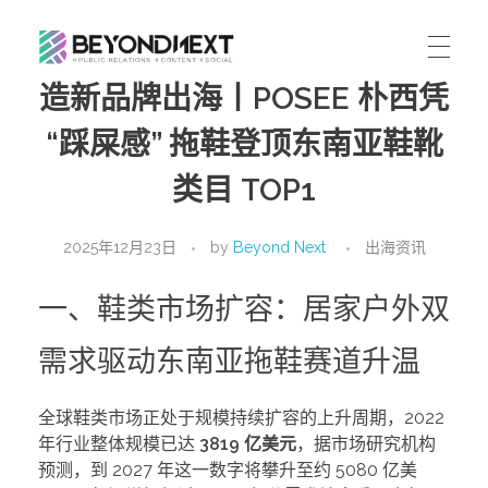
造新品牌出海丨POSEE 朴西凭
造新营销
海外品牌营销推广策划_海外网红营销_国际广告投放发稿服务
首页
“踩屎感” 拖鞋登顶东南亚鞋靴
文章
类目 TOP1
服务
公司动态
案例
2025年12月23日
by
Beyond Next
出海资讯
海外整合营销
传播策略
联系
国际公关代理
一、鞋类市场扩容：居家户外双
出海资讯
关于我们
海外社媒营销
ENGLISH
需求驱动东南亚拖鞋赛道升温
媒体资讯
加入我们
跨境市场营销
全球鞋类市场正处于规模持续扩容的上升周期，2022
联系我们
年行业整体规模已达
3819 亿美元
，据市场研究机构
预测，到 2027 年这一数字将攀升至约 5080 亿美