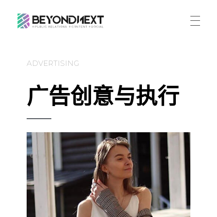
造新营销
海外品牌营销推广策划_海外网红营销_国际广告投放发稿服务
首页
ADVERTISING
文章
广告创意与执行
服务
公司动态
案例
海外整合营销
传播策略
联系
国际公关代理
出海资讯
关于我们
海外社媒营销
ENGLISH
媒体资讯
加入我们
跨境市场营销
联系我们