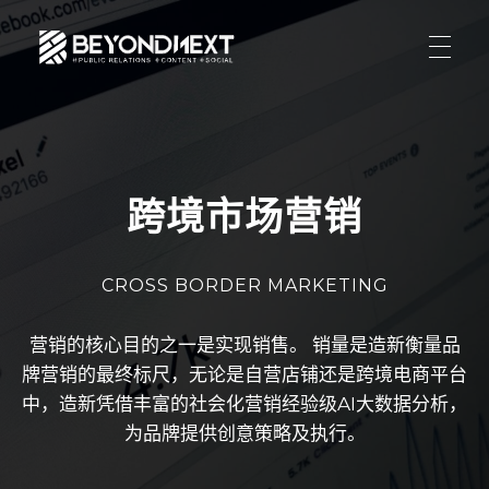
造新营销
海外品牌营销推广策划_海外网红营销_国际广告投放发稿服务
首页
文章
服务
跨境市场营销
公司动态
案例
海外整合营销
传播策略
CROSS BORDER MARKETING
联系
国际公关代理
出海资讯
关于我们
营销的核心目的之一是实现销售。 销量是造新衡量品
海外社媒营销
ENGLISH
媒体资讯
牌营销的最终标尺，无论是自营店铺还是跨境电商平台
加入我们
跨境市场营销
中，造新凭借丰富的社会化营销经验级AI大数据分析，
为品牌提供创意策略及执行。
联系我们