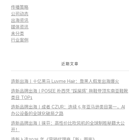
传播策略
公司动态
出海资讯
媒体资讯
未分类
行业案例
近期文章
造新出海丨十亿黑马 Luvme Hair：靠黑人假发出海爆火
造新品牌出海丨POSEE 朴西凭 “踩屎感” 拖鞋登顶东南亚鞋靴
类目 TOP1
造新品牌出海丨成者 CZUR：连续 5 年亚马逊类目第一，AI
办公设备的全球化破局之路
造新品牌出海丨徕芬：高性价比吹风机的全球制胜秘籍大公
开！
造新入选2025 年《营销代理商「新」图鉴》