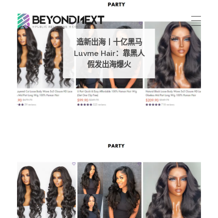
造新营销
造新出海丨十亿黑马
海外品牌营销推广策划_海外网红营销_国际广告投放发稿服务
首页
Luvme Hair：靠黑人
假发出海爆火
文章
服务
公司动态
案例
海外整合营销
传播策略
联系
国际公关代理
出海资讯
关于我们
海外社媒营销
ENGLISH
媒体资讯
加入我们
跨境市场营销
联系我们