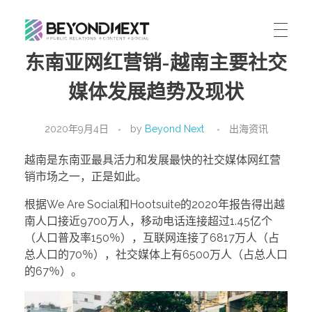
东南亚网红营销-越南主要社交
造新营销
海外品牌营销推广策划_海外网红营销_国际广告投放发稿服务
首页
媒体发展趋势及现状
文章
服务
2020年9月4日
by
Beyond Next
出海资讯
公司动态
案例
海外整合营销
越南是东南亚最具活力和发展最快的社交媒体网红营
传播策略
销市场之一，正是如此。
联系
国际公关代理
出海资讯
根据We Are Social和Hootsuite的2020年报告得出越
关于我们
南人口接近9700万人，移动电话连接超过1.45亿个
海外社媒营销
ENGLISH
媒体资讯
（人口普及率150％），互联网连接了6817万人（占
加入我们
总人口的70％），社交媒体上有6500万人（占总人口
跨境市场营销
的67％）。
联系我们