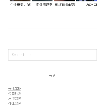
企业出海，游戏搭档广告在泰国很受欢迎的原因
海外市场洞察 | 疫情后的欧洲跨境市场概况
剖析TikTok家居生活产品爆单短
2024CE
分析
式
分类
传播策略
公司动态
出海资讯
媒体资讯