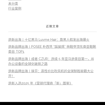
未分类
行业案例
近期文章
造新出海丨十亿黑马 Luvme Hair：靠黑人假发出海爆火
造新品牌出海丨POSEE 朴西凭 “踩屎感” 拖鞋登顶东南亚鞋靴
类目 TOP1
造新品牌出海丨成者 CZUR：连续 5 年亚马逊类目第一，AI
办公设备的全球化破局之路
造新品牌出海丨徕芬：高性价比吹风机的全球制胜秘籍大公
开！
造新入选2025 年《营销代理商「新」图鉴》