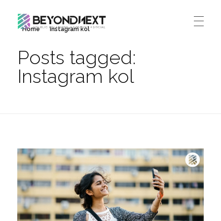
Home
Instagram kol
造新营销
海外品牌营销推广策划_海外网红营销_国际广告投放发稿服务
Posts tagged:
首页
Instagram kol
文章
服务
公司动态
案例
海外整合营销
传播策略
联系
国际公关代理
出海资讯
关于我们
海外社媒营销
ENGLISH
媒体资讯
加入我们
跨境市场营销
联系我们