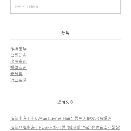
分类
传播策略
公司动态
出海资讯
媒体资讯
未分类
行业案例
近期文章
造新出海丨十亿黑马 Luvme Hair：靠黑人假发出海爆火
造新品牌出海丨POSEE 朴西凭 “踩屎感” 拖鞋登顶东南亚鞋靴