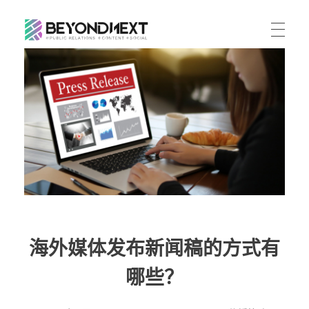
造新营销
海外品牌营销推广策划_海外网红营销_国际广告投放发稿服务
首页
文章
服务
公司动态
案例
海外整合营销
传播策略
联系
国际公关代理
出海资讯
关于我们
海外社媒营销
ENGLISH
媒体资讯
海外媒体发布新闻稿的方式有
加入我们
跨境市场营销
哪些？
联系我们