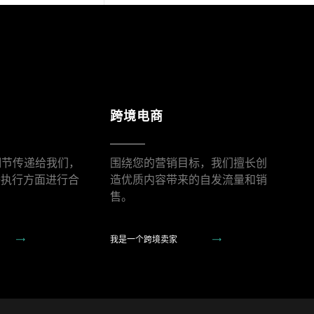
跨境电商
f细节传递给我们，
围绕您的营销目标，我们擅长创
播执行方面进行合
造优质内容带来的自发流量和销
售。
我是一个跨境卖家