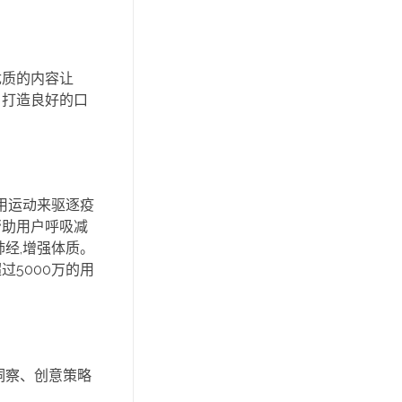
优质的内容让
，打造良好的口
用运动来驱逐疫
帮助用户呼吸减
经,增强体质。
过5000万的用
洞察、创意策略