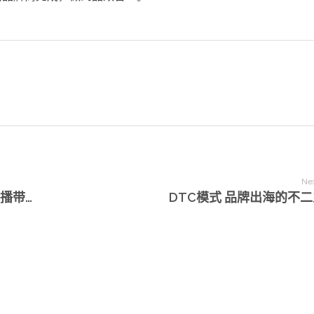
Nex
沃尔玛TikTok联合直播带货 2021年海外直播带货会走向何方？
DTC模式 品牌出海的不