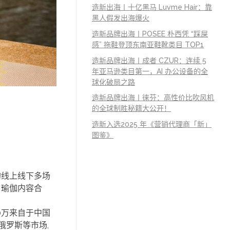
造新出海丨十亿黑马 Luvme Hair：靠
黑人假发出海爆火
造新品牌出海丨POSEE 朴西凭 “踩屎
感” 拖鞋登顶东南亚鞋靴类目 TOP1
造新品牌出海丨成者 CZUR：连续 5
年亚马逊类目第一，AI 办公设备的全
球化破局之路
造新品牌出海丨徕芬：高性价比吹风机
的全球制胜秘籍大公开！
造新入选2025 年《营销代理商「新」
图鉴》
的线上线下多场
、瑜伽内容合
00万来自于中国
俄罗斯等市场,