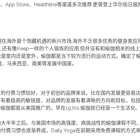
pp Store、Healthline等渠道多次推荐,更曾登上华尔街日报推
身应用在海外是个饱藏机遇的新兴市场,海外不乏很多优秀的健身类应
还有像Keep一样的个人锻炼的应用,但并没有和瑜伽相关的线
是室内还是室外，瑜伽都是当下较为流行的运动方式。确定了瑜
度、马来西亚、南美等发展中国家。
市场用户的付费习惯较好，对于初创的品牌来说，比在国内发展更容易
市场洞察有着极高的敏锐度，对品牌的发展有着清晰的方向和目标，包
习的瑜伽都是从美国推广的，早在1970s,瑜伽就已经是一个生活化
。
的大半年之后。与美国市场的高强度、高挑战性的瑜伽课程不同
费习惯也逐渐养成，Daily Yoga在前期采用免费课程的方式