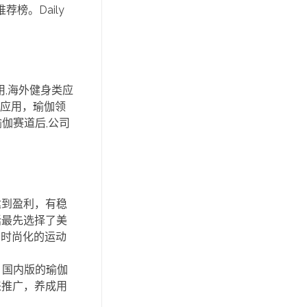
荐榜。Daily
用,海外健身类应
上应用，瑜伽领
伽赛道后,公司
达到盈利，有稳
括最先选择了美
、时尚化的运动
，国内版的瑜伽
来推广，养成用