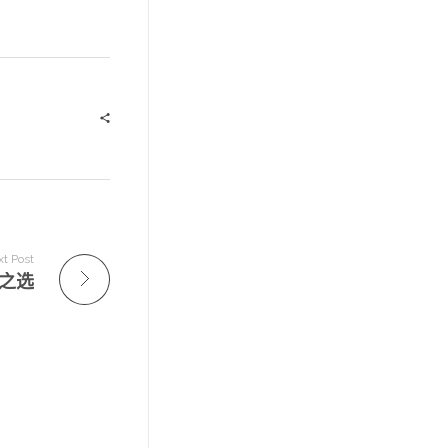
t Post
二之选