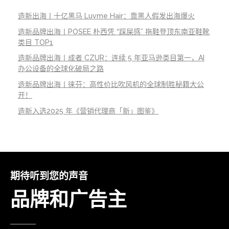
造新出海丨十亿黑马 Luvme Hair：靠黑人假发出海爆火
造新品牌出海丨POSEE 朴西凭 “踩屎感” 拖鞋登顶东南亚鞋靴
类目 TOP1
造新品牌出海丨成者 CZUR：连续 5 年亚马逊类目第一，AI
办公设备的全球化破局之路
造新品牌出海丨徕芬：高性价比吹风机的全球制胜秘籍大公
开！
造新入选2025 年《营销代理商「新」图鉴》
期待听到您的声音
品牌和广告主