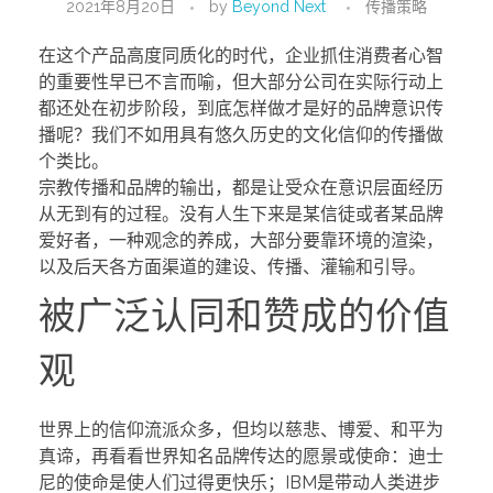
2021年8月20日
by
Beyond Next
传播策略
在这个产品高度同质化的时代，企业抓住消费者心智
的重要性早已不言而喻，但大部分公司在实际行动上
都还处在初步阶段，到底怎样做才是好的品牌意识传
播呢？我们不如用具有悠久历史的文化信仰的传播做
个类比。
宗教传播和品牌的输出，都是让受众在意识层面经历
从无到有的过程。没有人生下来是某信徒或者某品牌
爱好者，一种观念的养成，大部分要靠环境的渲染，
以及后天各方面渠道的建设、传播、灌输和引导。
被广泛认同和赞成的价值
观
世界上的信仰流派众多，但均以慈悲、博爱、和平为
真谛，再看看世界知名品牌传达的愿景或使命：迪士
尼的使命是使人们过得更快乐；IBM是带动人类进步