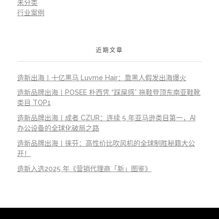
未分类
行业案例
近期文章
造新出海丨十亿黑马 Luvme Hair：靠黑人假发出海爆火
造新品牌出海丨POSEE 朴西凭 “踩屎感” 拖鞋登顶东南亚鞋靴
类目 TOP1
造新品牌出海丨成者 CZUR：连续 5 年亚马逊类目第一，AI
办公设备的全球化破局之路
造新品牌出海丨徕芬：高性价比吹风机的全球制胜秘籍大公
开！
造新入选2025 年《营销代理商「新」图鉴》