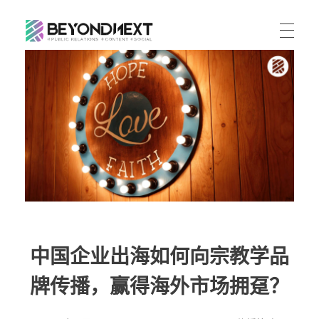
造新营销
海外品牌营销推广策划_海外网红营销_国际广告投放发稿服务
首页
文章
服务
公司动态
案例
海外整合营销
传播策略
联系
国际公关代理
出海资讯
关于我们
海外社媒营销
ENGLISH
媒体资讯
中国企业出海如何向宗教学品
加入我们
跨境市场营销
牌传播，赢得海外市场拥趸？
联系我们